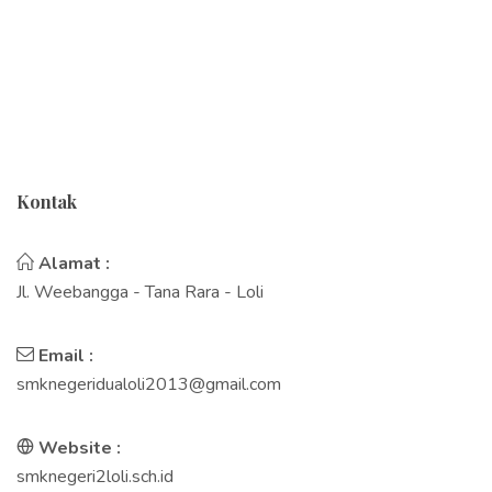
Kontak
Alamat :
Jl. Weebangga - Tana Rara - Loli
Email :
smknegeridualoli2013@gmail.com
Website :
smknegeri2loli.sch.id