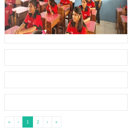
«
‹
1
2
›
»