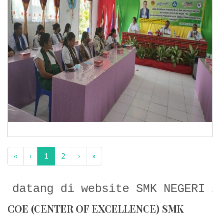
«
‹
1
2
›
»
 website SMK NEGERI 2 LOLI
COE (CENTER OF EXCELLENCE) SMK