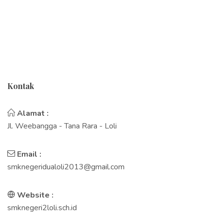
Kontak
Alamat :
Jl. Weebangga - Tana Rara - Loli
Email :
smknegeridualoli2013@gmail.com
Website :
smknegeri2loli.sch.id